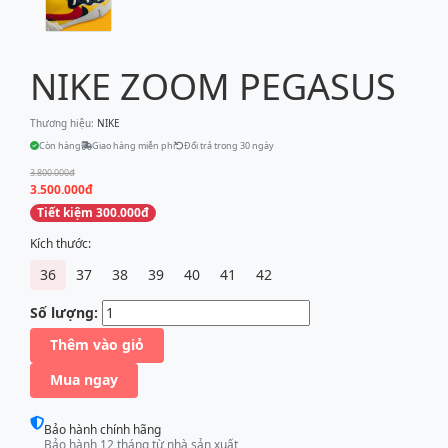
NIKE ZOOM PEGASUS
Thương hiệu:
NIKE
Còn hàng
Giao hàng miễn phí
Đổi trả trong 30 ngày
3.800.000đ
3.500.000đ
Tiết kiệm 300.000đ
Kích thước:
36
37
38
39
40
41
42
Số lượng:
Thêm vào giỏ
Mua ngay
Bảo hành chính hãng
Bảo hành 12 tháng từ nhà sản xuất